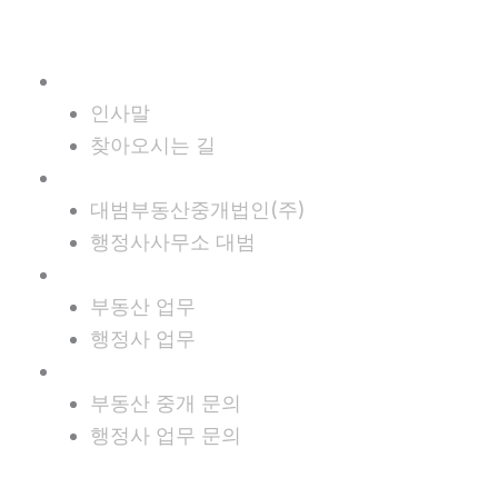
콘
텐
츠
회사소개
로
인사말
건
찾아오시는 길
너
사업영역
뛰
대범부동산중개법인(주)
기
행정사사무소 대범
업무분야
부동산 업무
행정사 업무
문의하기
부동산 중개 문의
행정사 업무 문의